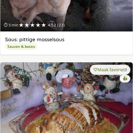
★★★★★
⏱ 5 min
4.52 (23)
Saus: pittige mosselsaus
Sauzen & basics
Maak favoriet
8
👍