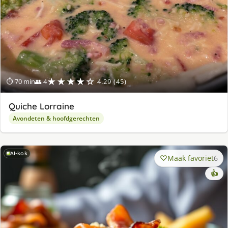
★★★★☆
⏱ 70 min
👥 4
4.29 (45)
Quiche Lorraine
Avondeten & hoofdgerechten
AI-kok
Maak favoriet
6
👍