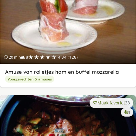
★★★★☆
⏱ 20 min
👥 8
4.34 (128)
Amuse van rolletjes ham en buffel mozzarella
Voorgerechten & amuses
Maak favoriet
38
ke
👍
1
lek
ge