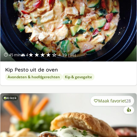
★★★★☆
⏱ 45 min
👥 4
4.39 (96)
Kip Pesto uit de oven
Avondeten & hoofdgerechten
Kip & gevogelte
AI-kok
Maak favoriet
28
👍