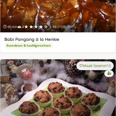
★★★★☆
⏱ 60 min
👥 4
3.96 (108)
Babi Pangang à la Henkie
Avondeten & hoofdgerechten
Maak favoriet
10
👍