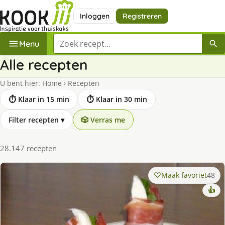
Inloggen
Registreren
Zoek een recept
Menu
Alle recepten
U bent hier:
Home
›
Recepten
⏱ Klaar in 15 min
⏱ Klaar in 30 min
Filter recepten
▾
🎲 Verras me
28.147 recepten
Maak favoriet
48
👍