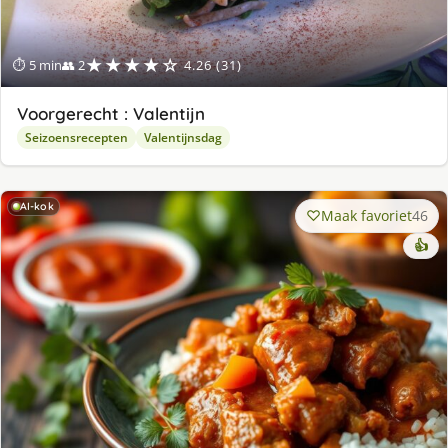
★★★★☆
⏱ 5 min
👥 2
4.26 (31)
Voorgerecht : Valentijn
Seizoensrecepten
Valentijnsdag
AI-kok
Maak favoriet
46
👍