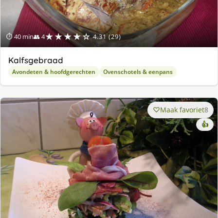
★★★★☆
⏱ 40 min
👥 4
4.31 (29)
Kalfsgebraad
Avondeten & hoofdgerechten
Ovenschotels & eenpans
Maak favoriet
8
👍