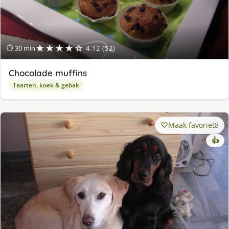
★★★★☆
⏱ 30 min
4.12 (52)
Chocolade muffins
Taarten, koek & gebak
Maak favoriet
8
👍