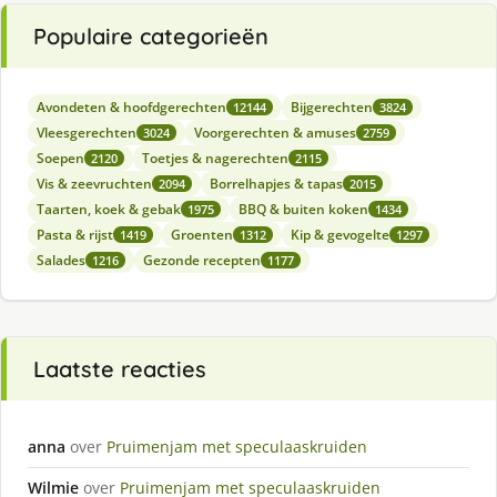
Populaire categorieën
Avondeten & hoofdgerechten
Bijgerechten
12144
3824
Vleesgerechten
Voorgerechten & amuses
3024
2759
Soepen
Toetjes & nagerechten
2120
2115
Vis & zeevruchten
Borrelhapjes & tapas
2094
2015
Taarten, koek & gebak
BBQ & buiten koken
1975
1434
Pasta & rijst
Groenten
Kip & gevogelte
1419
1312
1297
Salades
Gezonde recepten
1216
1177
Laatste reacties
anna
over
Pruimenjam met speculaaskruiden
Wilmie
over
Pruimenjam met speculaaskruiden