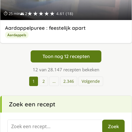
★★★★★
⏱ 25 min
👥 2
4.61 (18)
Aardappelpuree : feestelijk apart
Aardappels
Toon nog 12 recepten
12 van 28.147 recepten bekeken
1
2
…
2.346
Volgende
Zoek een recept
Zoeken
Zoek
naar: