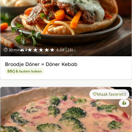
★★★★★
⏱ 30 min
👥 4
4.68 (28)
Broodje Döner = Döner Kebab
BBQ & buiten koken
Maak favoriet
3
👍