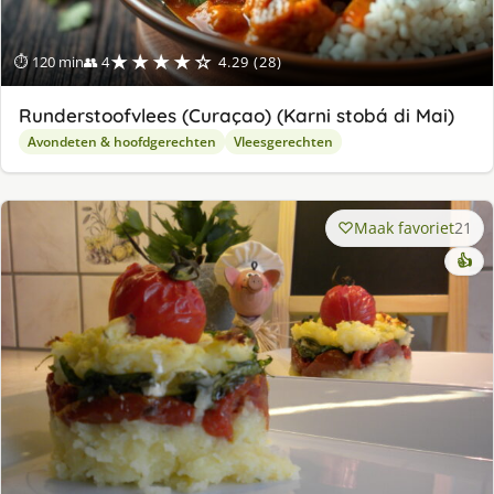
★★★★☆
⏱ 120 min
👥 4
4.29 (28)
Runderstoofvlees (Curaçao) (Karni stobá di Mai)
Avondeten & hoofdgerechten
Vleesgerechten
Maak favoriet
21
👍