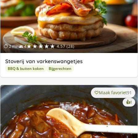
★★★★★
⏱ 2 min
👥 4
4.57 (28)
Stoverij van varkenswangetjes
BBQ & buiten koken
Bijgerechten
Maak favoriet
91
ke
👍
1
lek
ge