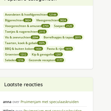
Avondeten & hoofdgerechten
12144
Bijgerechten
Vleesgerechten
3824
3024
Voorgerechten & amuses
Soepen
2759
2120
Toetjes & nagerechten
2115
Vis & zeevruchten
Borrelhapjes & tapas
2094
2015
Taarten, koek & gebak
1975
BBQ & buiten koken
Pasta & rijst
1434
1419
Groenten
Kip & gevogelte
1312
1297
Salades
Gezonde recepten
1216
1177
Laatste reacties
anna
over
Pruimenjam met speculaaskruiden
Wilmie
over
Pruimenjam met speculaaskruiden