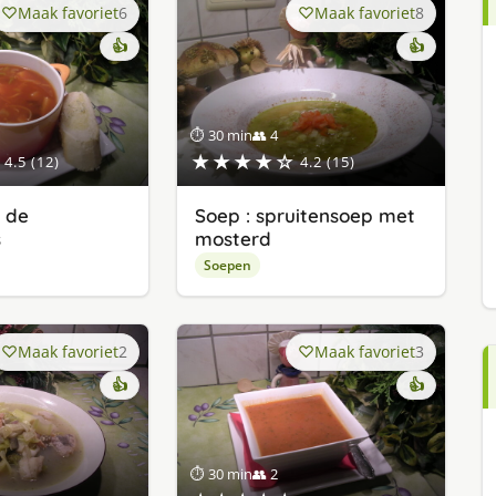
Maak favoriet
6
Maak favoriet
8
👍
👍
⏱ 30 min
👥 4
★★★★☆
4.5 (12)
4.2 (15)
r de
Soep : spruitensoep met
s
mosterd
Soepen
Maak favoriet
2
Maak favoriet
3
👍
👍
⏱ 30 min
👥 2