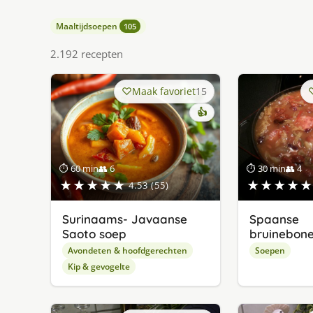
Maaltijdsoepen
105
2.192 recepten
Maak favoriet
15
👍
⏱ 60 min
👥 6
⏱ 30 min
👥 4
★★★★★
★★★★★
4.53 (55)
Surinaams- Javaanse
Spaanse
Saoto soep
bruinebon
Avondeten & hoofdgerechten
Soepen
Kip & gevogelte