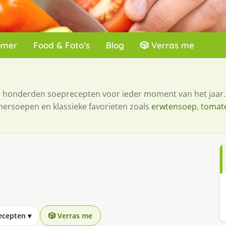
omer
Food & Foto’s
Blog
🎲 Verras me
je honderden soeprecepten voor ieder moment van het jaar.
mersoepen en klassieke favorieten zoals
erwtensoep
,
tomat
recepten
▾
🎲 Verras me