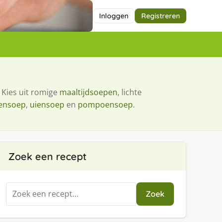
Inloggen
Registreren
 Kies uit romige
maaltijdsoepen
, lichte
ensoep
,
uiensoep
en
pompoensoep
.
Zoek een recept
Zoeken
Zoek
naar: