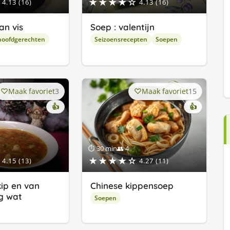
★★★★☆
4.13 (16)
4.13 (16)
an vis
Soep : valentijn
hoofdgerechten
Seizoensrecepten
Soepen
Maak favoriet
3
Maak favoriet
15
👍
👍
⏱ 30 min
👥 4
★★★★☆
4.15 (13)
4.27 (11)
ip en van
Chinese kippensoep
og wat
Soepen