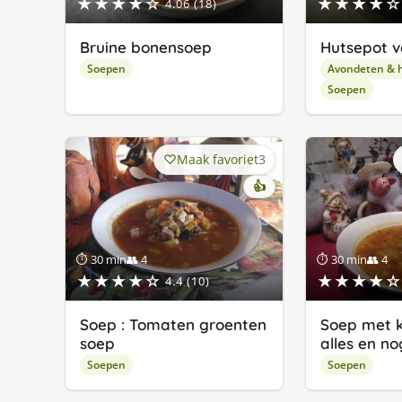
★★★★☆
★★★★☆
4.06 (18)
Bruine bonensoep
Hutsepot v
Soepen
Avondeten & 
Soepen
Maak favoriet
3
👍
⏱ 30 min
👥 4
⏱ 30 min
👥 4
★★★★☆
★★★★☆
4.4 (10)
Soep : Tomaten groenten
Soep met k
soep
alles en n
Soepen
Soepen