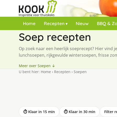
Home
Recepten
Nieuw
BBQ & Z
Soep recepten
Op zoek naar een heerlijk soeprecept? Hier vind 
lunchsoepen, rijkgevulde wintersoepen, frisse zo
Meer over Soepen ↓
U bent hier:
Home
›
Recepten
›
Soepen
⏱ Klaar in 15 min
⏱ Klaar in 30 min
Filter 