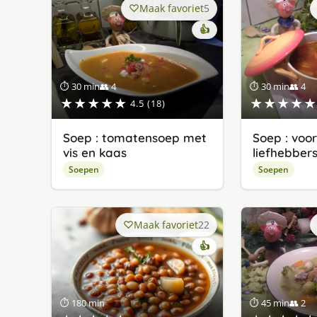
Maak favoriet
5
👍
⏱ 30 min
👥 4
⏱ 30 min
👥 4
★★★★★
★★★★★
4.5 (18)
Soep : tomatensoep met
Soep : voo
vis en kaas
liefhebber
Soepen
Soepen
Maak favoriet
22
👍
⏱ 180 min
⏱ 45 min
👥 2