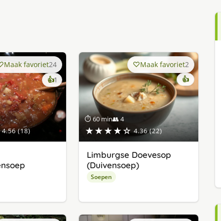
Maak favoriet
24
Maak favoriet
2
keer
👍
👍
1
lekker
gevonden
⏱ 60 min
👥 4
★★★★☆
4.56 (18)
4.36 (22)
Limburgse Doevesop
ensoep
(Duivensoep)
Soepen