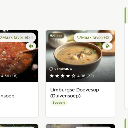
AI-kok
Maak favoriet
24
Maak favoriet
2
👍
👍
⏱ 60 min
👥 4
★★★★☆
4.56 (18)
4.36 (22)
Limburgse Doevesop
ensoep
(Duivensoep)
Soepen