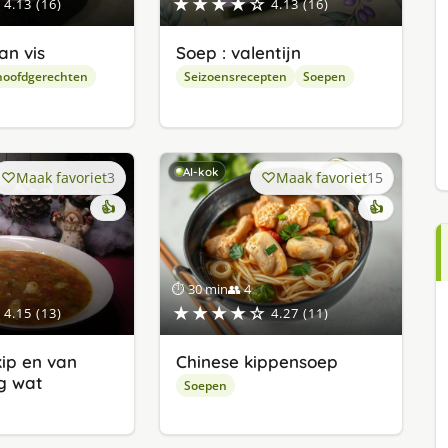
★★★★☆
4.13 (16)
4.13 (16)
an vis
Soep : valentijn
hoofdgerechten
Seizoensrecepten
Soepen
AI-kok
Maak favoriet
3
Maak favoriet
15
👍
👍
⏱ 30 min
👥 4
★★★★☆
4.15 (13)
4.27 (11)
ip en van
Chinese kippensoep
og wat
Soepen