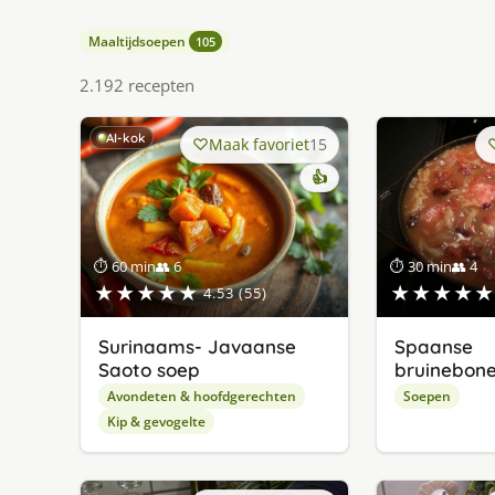
Maaltijdsoepen
105
2.192 recepten
AI-kok
Maak favoriet
15
👍
⏱ 60 min
👥 6
⏱ 30 min
👥 4
★★★★★
★★★★★
4.53 (55)
Surinaams- Javaanse
Spaanse
Saoto soep
bruinebon
Avondeten & hoofdgerechten
Soepen
Kip & gevogelte