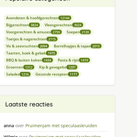
Avondeten & hoofdgerechten
12144
Bijgerechten
Vleesgerechten
3824
3024
Voorgerechten & amuses
Soepen
2759
2120
Toetjes & nagerechten
2115
Vis & zeevruchten
Borrelhapjes & tapas
2094
2015
Taarten, koek & gebak
1975
BBQ & buiten koken
Pasta & rijst
1434
1419
Groenten
Kip & gevogelte
1312
1297
Salades
Gezonde recepten
1216
1177
Laatste reacties
anna
over
Pruimenjam met speculaaskruiden
Wilmie
over
Pruimenjam met speculaaskruiden