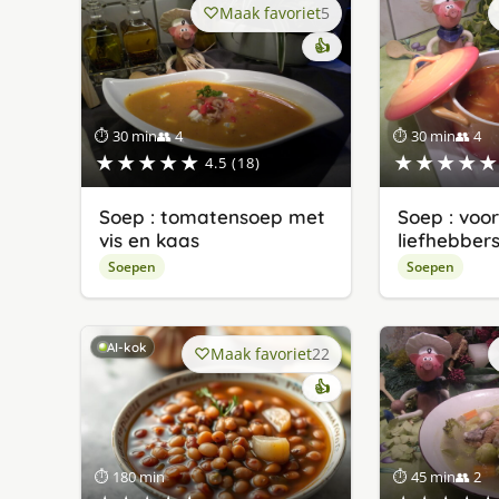
Maak favoriet
5
👍
⏱ 30 min
👥 4
⏱ 30 min
👥 4
★★★★★
★★★★★
4.5 (18)
Soep : tomatensoep met
Soep : voo
vis en kaas
liefhebber
Soepen
Soepen
AI-kok
Maak favoriet
22
👍
⏱ 180 min
⏱ 45 min
👥 2