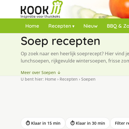
Home
Recepten
Nieuw
BBQ & Z
Soep recepten
Op zoek naar een heerlijk soeprecept? Hier vind 
lunchsoepen, rijkgevulde wintersoepen, frisse zo
Meer over Soepen ↓
U bent hier:
Home
›
Recepten
›
Soepen
⏱ Klaar in 15 min
⏱ Klaar in 30 min
Filter 