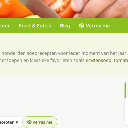
omer
Food & Foto’s
Blog
🎲 Verras me
je honderden soeprecepten voor ieder moment van het jaar.
mersoepen en klassieke favorieten zoals
erwtensoep
,
tomat
recepten
▾
🎲 Verras me