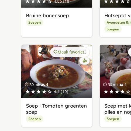
★★★★☆
★★★★☆
4.06 (18)
Bruine bonensoep
Hutsepot v
Soepen
Avondeten & 
Soepen
Maak favoriet
3
👍
⏱ 30 min
👥 4
⏱ 30 min
👥 4
★★★★☆
★★★★☆
4.4 (10)
Soep : Tomaten groenten
Soep met k
soep
alles en n
Soepen
Soepen