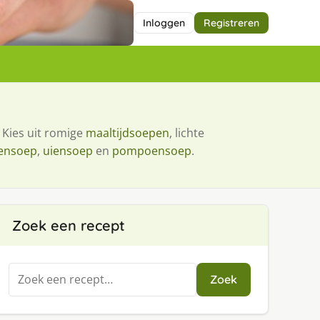
Inloggen
Registreren
 Kies uit romige
maaltijdsoepen
, lichte
ensoep
,
uiensoep
en
pompoensoep
.
Zoek een recept
Zoeken
Zoek
naar: