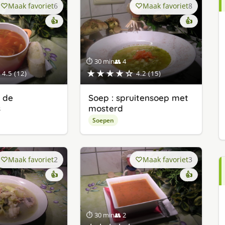
Maak favoriet
6
Maak favoriet
8
👍
👍
⏱ 30 min
👥 4
★★★★☆
4.5 (12)
4.2 (15)
r de
Soep : spruitensoep met
s
mosterd
Soepen
Maak favoriet
2
Maak favoriet
3
👍
👍
⏱ 30 min
👥 2