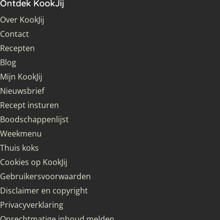
Ontdek KookJij
Over KookJij
Contact
Recepten
Blog
Mijn KookJij
Nieuwsbrief
Recept insturen
Boodschappenlijst
Weekmenu
Thuis koks
Cookies op KookJij
Gebruikersvoorwaarden
Disclaimer en copyright
Privacyverklaring
Onrechtmatige inhoud melden