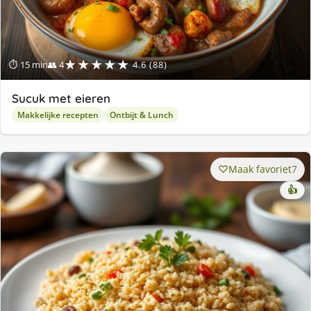
★★★★★
⏱ 15 min
👥 4
4.6 (88)
Sucuk met eieren
Makkelijke recepten
Ontbijt & Lunch
Maak favoriet
7
👍