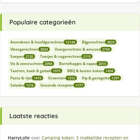
Populaire categorieën
Avondeten & hoofdgerechten
Bijgerechten
12144
3824
Vleesgerechten
Voorgerechten & amuses
3024
2759
Soepen
Toetjes & nagerechten
2120
2115
Vis & zeevruchten
Borrelhapjes & tapas
2094
2015
Taarten, koek & gebak
BBQ & buiten koken
1975
1434
Pasta & rijst
Groenten
Kip & gevogelte
1419
1312
1297
Salades
Gezonde recepten
1216
1177
Laatste reacties
HarryLohr
over
Camping koken: 5 makkelijke recepten en