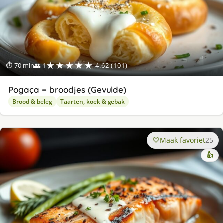
★★★★★
⏱ 70 min
👥 1
4.62 (101)
Pogaça = broodjes (Gevulde)
Brood & beleg
Taarten, koek & gebak
Maak favoriet
25
👍