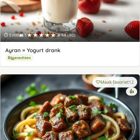
★★★★★
⏱ 5 min
👥 1
4.64 (90)
Ayran = Yogurt drank
Bijgerechten
Maak favoriet
12
👍