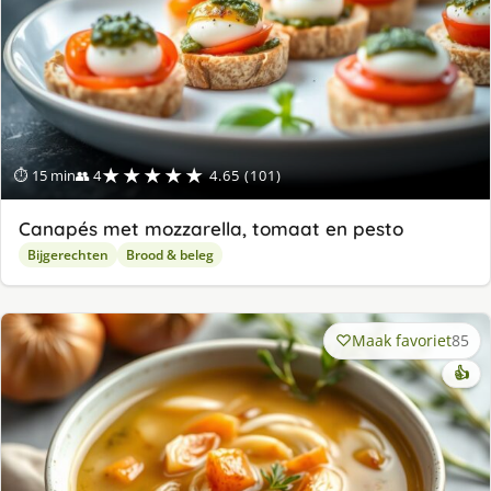
★★★★★
⏱ 15 min
👥 4
4.65 (101)
Canapés met mozzarella, tomaat en pesto
Bijgerechten
Brood & beleg
Maak favoriet
85
👍