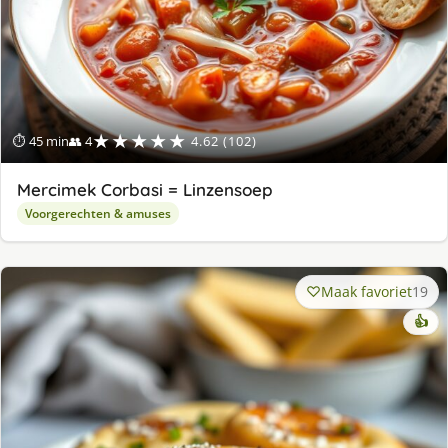
★★★★★
⏱ 45 min
👥 4
4.62 (102)
Mercimek Corbasi = Linzensoep
Voorgerechten & amuses
Maak favoriet
19
👍