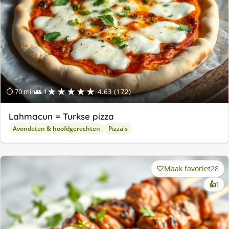
★★★★★
⏱ 70 min
👥 1
4.63 (172)
Lahmacun = Turkse pizza
Avondeten & hoofdgerechten
Pizza's
Maak favoriet
28
ke
👍
1
lek
ge