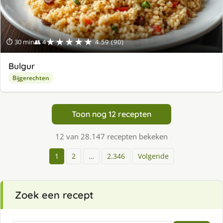
★★★★★
⏱ 30 min
👥 4
4.59 (90)
Bulgur
Bijgerechten
Toon nog 12 recepten
12 van 28.147 recepten bekeken
1
2
…
2.346
Volgende
Zoek een recept