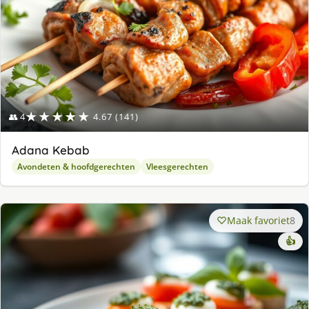
★★★★★
👥 4
4.67 (141)
Adana Kebab
Avondeten & hoofdgerechten
Vleesgerechten
Maak favoriet
8
👍