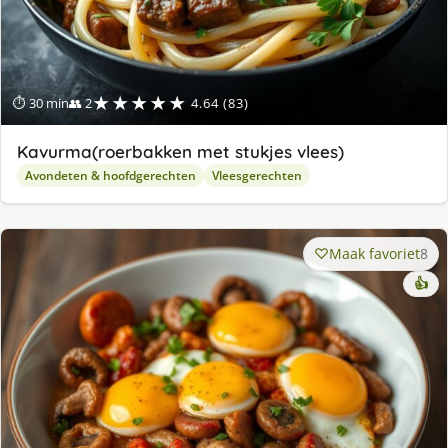
★★★★★
⏱ 30 min
👥 2
4.64 (83)
Kavurma(roerbakken met stukjes vlees)
Avondeten & hoofdgerechten
Vleesgerechten
Maak favoriet
8
👍