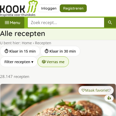
Inloggen
Registreren
Zoek een recept
Menu
Alle recepten
U bent hier:
Home
›
Recepten
⏱ Klaar in 15 min
⏱ Klaar in 30 min
Filter recepten
▾
🎲 Verras me
28.147 recepten
Maak favoriet
7
👍