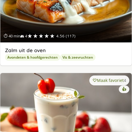
★★★★★
⏱ 40 min
👥 4
4.56 (117)
Zalm uit de oven
Avondeten & hoofdgerechten
Vis & zeevruchten
Maak favoriet
4
👍