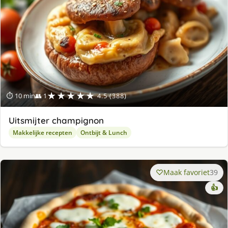
★★★★★
⏱ 10 min
👥 1
4.5 (388)
Uitsmijter champignon
Makkelijke recepten
Ontbijt & Lunch
Maak favoriet
39
👍