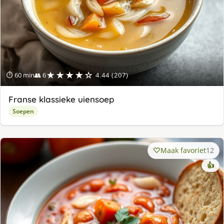
★★★★☆
⏱ 60 min
👥 6
4.44 (207)
Franse klassieke uiensoep
Soepen
Maak favoriet
12
👍