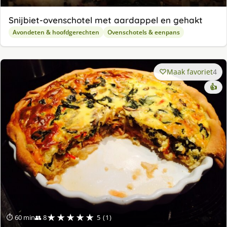
Snijbiet-ovenschotel met aardappel en gehakt
Avondeten & hoofdgerechten
Ovenschotels & eenpans
Maak favoriet
4
👍
★★★★★
⏱ 60 min
👥 8
5 (1)