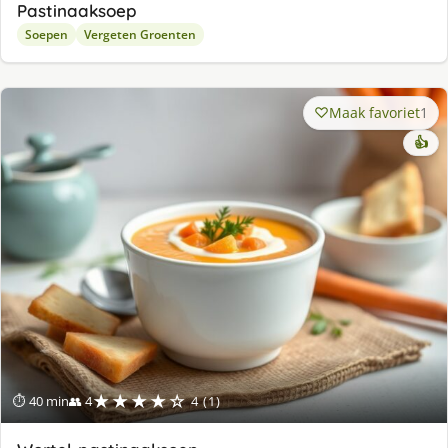
Pastinaaksoep
Soepen
Vergeten Groenten
Maak favoriet
1
👍
★★★★☆
⏱ 40 min
👥 4
4 (1)