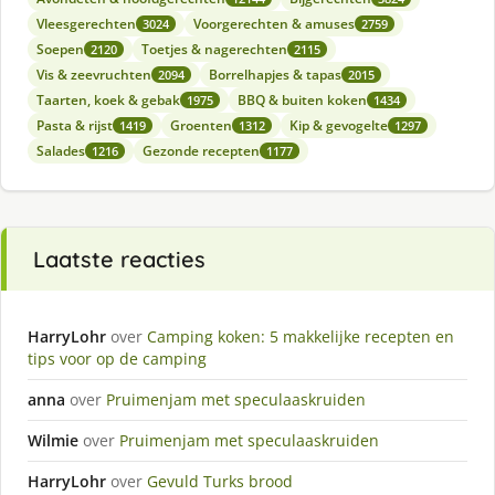
Vleesgerechten
Voorgerechten & amuses
3024
2759
Soepen
Toetjes & nagerechten
2120
2115
Vis & zeevruchten
Borrelhapjes & tapas
2094
2015
Taarten, koek & gebak
BBQ & buiten koken
1975
1434
Pasta & rijst
Groenten
Kip & gevogelte
1419
1312
1297
Salades
Gezonde recepten
1216
1177
Laatste reacties
HarryLohr
over
Camping koken: 5 makkelijke recepten en
tips voor op de camping
anna
over
Pruimenjam met speculaaskruiden
Wilmie
over
Pruimenjam met speculaaskruiden
HarryLohr
over
Gevuld Turks brood