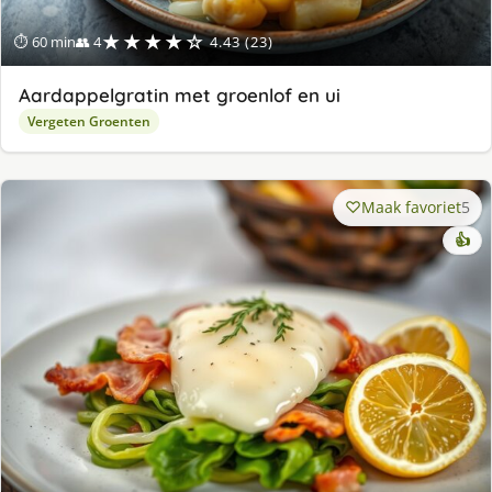
★★★★☆
⏱ 60 min
👥 4
4.43 (23)
Aardappelgratin met groenlof en ui
Vergeten Groenten
Maak favoriet
5
👍