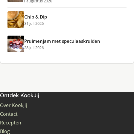
1 augustus 2026
Chip & Dip
31 juli 2026
Pruimenjam met speculaaskruiden
28 juli 2026
Ontdek KookJij
Over KookJij
Contact
Recepten
Blog