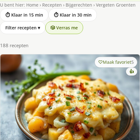
U bent hier:
Home
›
Recepten
›
Bijgerechten
›
Vergeten Groenten
⏱ Klaar in 15 min
⏱ Klaar in 30 min
Filter recepten
▾
🎲 Verras me
188 recepten
Maak favoriet
5
👍