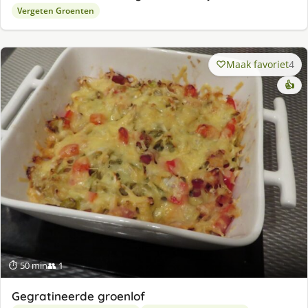
Vergeten Groenten
Maak favoriet
4
👍
⏱ 50 min
👥 1
Gegratineerde groenlof