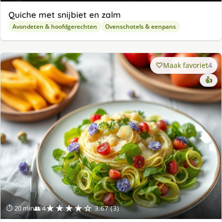
Quiche met snijbiet en zalm
Avondeten & hoofdgerechten
Ovenschotels & eenpans
Maak favoriet
4
👍
★★★★☆
⏱ 20 min
👥 4
3.67 (3)