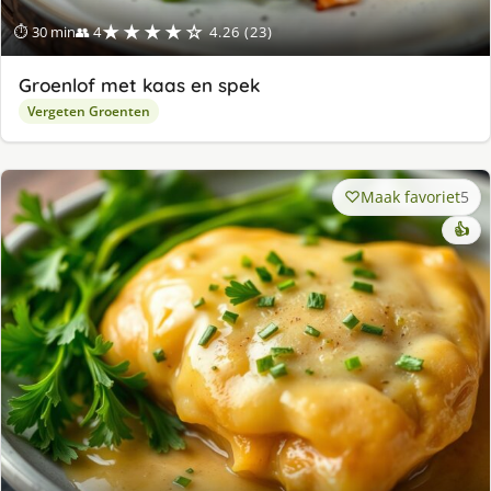
★★★★☆
⏱ 30 min
👥 4
4.26 (23)
Groenlof met kaas en spek
Vergeten Groenten
Maak favoriet
5
👍