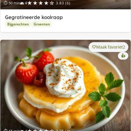
★★★★☆
⏱ 50 min
👥 4
3.83 (6)
Gegratineerde koolraap
Bijgerechten
Groenten
Maak favoriet
2
👍