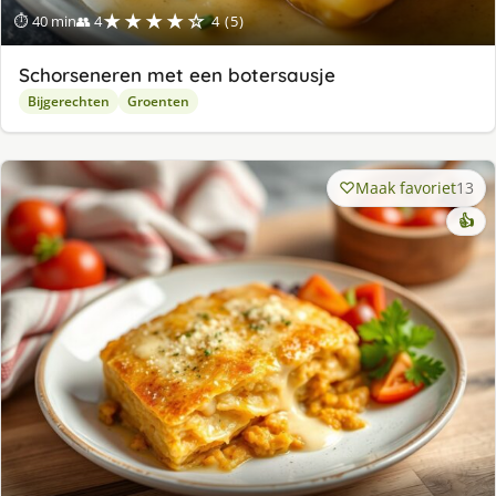
★★★★☆
⏱ 40 min
👥 4
4 (5)
Schorseneren met een botersausje
Bijgerechten
Groenten
Maak favoriet
13
👍