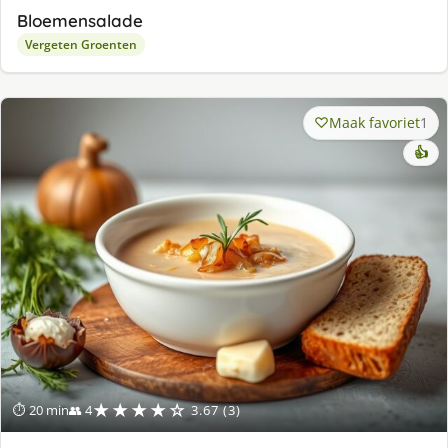
Bloemensalade
Vergeten Groenten
Maak favoriet
1
👍
★★★★☆
⏱ 20 min
👥 4
3.67 (3)