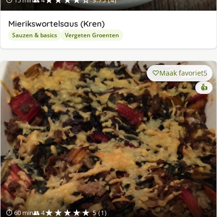
★★★★☆
⏱ 15 min
👥 4
3.75 (4)
Mierikswortelsaus (Kren)
Sauzen & basics
Vergeten Groenten
Maak favoriet
5
👍
★★★★★
⏱ 60 min
👥 4
5 (1)