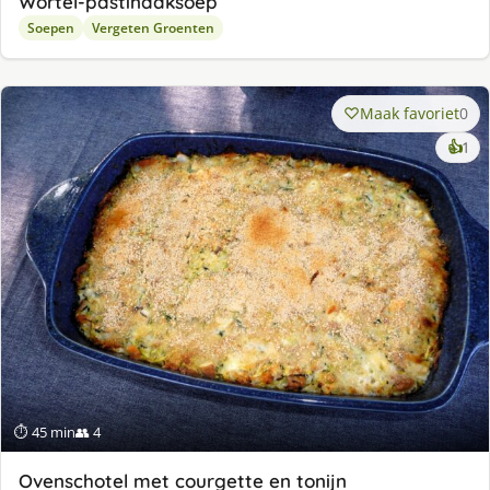
Wortel-pastinaaksoep
Soepen
Vergeten Groenten
Maak favoriet
0
ke
👍
1
lek
ge
⏱ 45 min
👥 4
Ovenschotel met courgette en tonijn