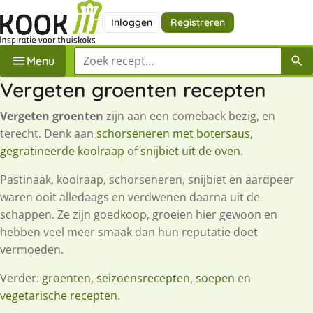
Inloggen
Registreren
Zoek een recept
Menu
Vergeten groenten recepten
Vergeten groenten
zijn aan een comeback bezig, en
terecht. Denk aan
schorseneren met botersaus
,
gegratineerde koolraap
of
snijbiet uit de oven
.
Pastinaak, koolraap, schorseneren, snijbiet en aardpeer
waren ooit alledaags en verdwenen daarna uit de
schappen. Ze zijn goedkoop, groeien hier gewoon en
hebben veel meer smaak dan hun reputatie doet
vermoeden.
Verder:
groenten
,
seizoensrecepten
,
soepen
en
vegetarische recepten
.