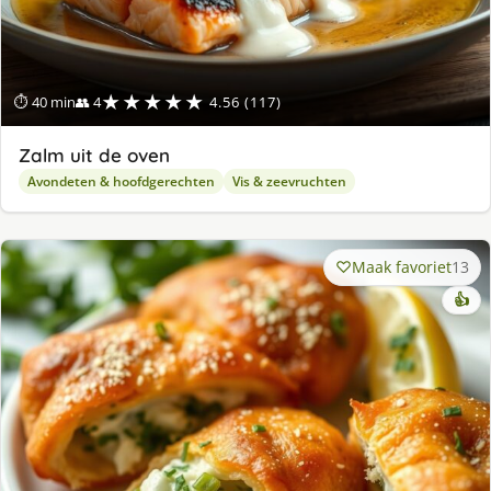
★★★★★
⏱ 40 min
👥 4
4.56 (117)
Zalm uit de oven
Avondeten & hoofdgerechten
Vis & zeevruchten
Maak favoriet
13
👍