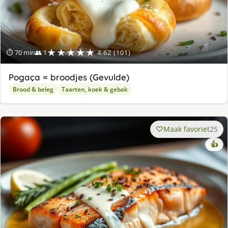
★★★★★
⏱ 70 min
👥 1
4.62 (101)
Pogaça = broodjes (Gevulde)
Brood & beleg
Taarten, koek & gebak
Maak favoriet
25
👍