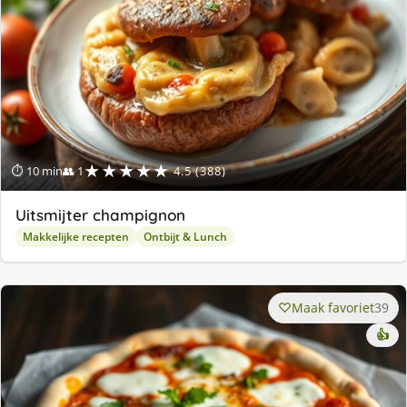
★★★★★
⏱ 10 min
👥 1
4.5 (388)
Uitsmijter champignon
Makkelijke recepten
Ontbijt & Lunch
Maak favoriet
39
👍