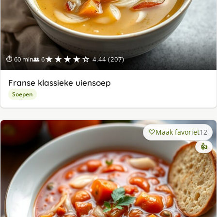
★★★★☆
⏱ 60 min
👥 6
4.44 (207)
Franse klassieke uiensoep
Soepen
Maak favoriet
12
👍