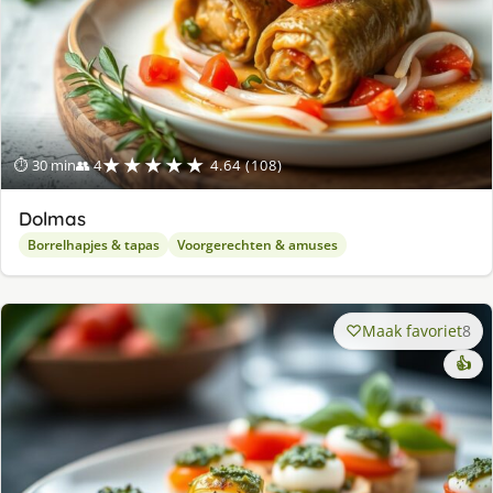
★★★★★
⏱ 30 min
👥 4
4.64 (108)
Dolmas
Borrelhapjes & tapas
Voorgerechten & amuses
Maak favoriet
8
👍