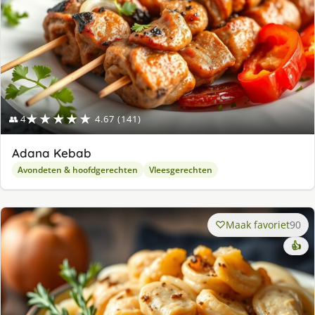
★★★★★
👥 4
4.67 (141)
Adana Kebab
Avondeten & hoofdgerechten
Vleesgerechten
Maak favoriet
90
👍