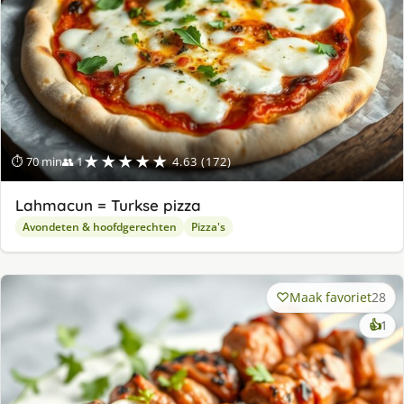
★★★★★
⏱ 70 min
👥 1
4.63 (172)
Lahmacun = Turkse pizza
Avondeten & hoofdgerechten
Pizza's
Maak favoriet
28
ke
👍
1
lek
ge