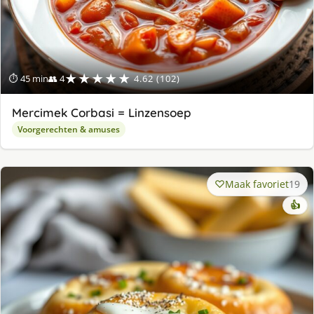
★★★★★
⏱ 45 min
👥 4
4.62 (102)
Mercimek Corbasi = Linzensoep
Voorgerechten & amuses
Maak favoriet
19
👍