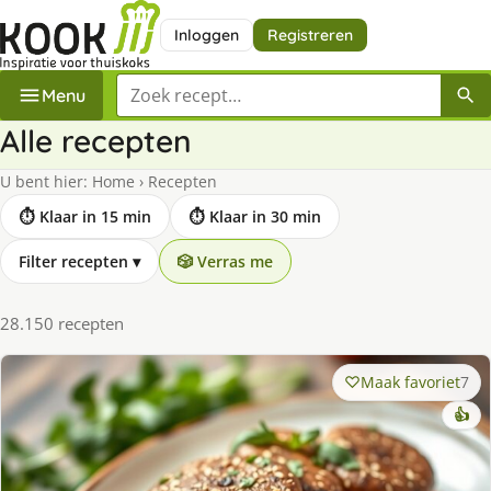
Inloggen
Registreren
Zoek een recept
Menu
Alle recepten
U bent hier:
Home
›
Recepten
⏱ Klaar in 15 min
⏱ Klaar in 30 min
Filter recepten
▾
🎲 Verras me
28.150 recepten
Maak favoriet
7
👍