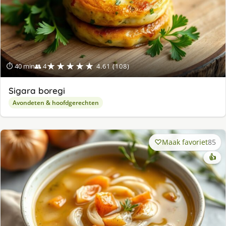
★★★★★
⏱ 40 min
👥 4
4.61 (108)
Sigara boregi
Avondeten & hoofdgerechten
Maak favoriet
85
👍