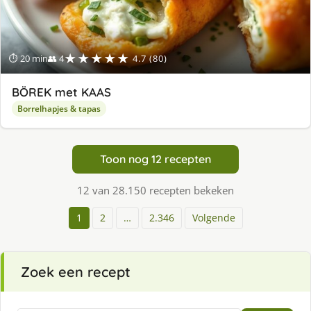
★★★★★
⏱ 20 min
👥 4
4.7 (80)
BÖREK met KAAS
Borrelhapjes & tapas
Toon nog 12 recepten
12 van 28.150 recepten bekeken
1
2
…
2.346
Volgende
Zoek een recept