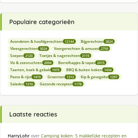
Populaire categorieën
Avondeten & hoofdgerechten
Bijgerechten
12144
3824
Vleesgerechten
Voorgerechten & amuses
3024
2759
Soepen
Toetjes & nagerechten
2120
2115
Vis & zeevruchten
Borrelhapjes & tapas
2094
2015
Taarten, koek & gebak
BBQ & buiten koken
1975
1434
Pasta & rijst
Groenten
Kip & gevogelte
1419
1312
1297
Salades
Gezonde recepten
1216
1178
Laatste reacties
HarryLohr
over
Camping koken: 5 makkelijke recepten en