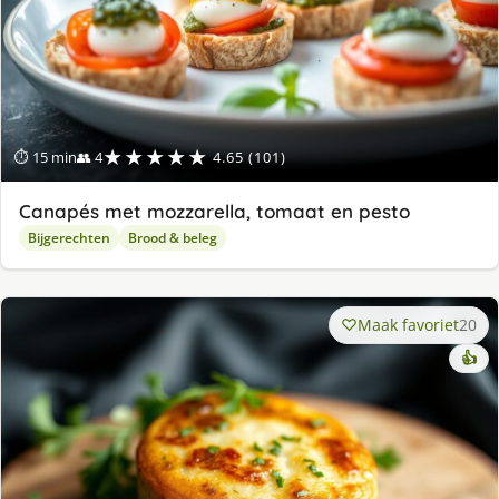
★★★★★
⏱ 15 min
👥 4
4.65 (101)
Canapés met mozzarella, tomaat en pesto
Bijgerechten
Brood & beleg
Maak favoriet
20
👍