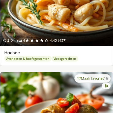
★★★★☆
⏱ 210 min
👥 4
4.45 (457)
Hachee
Avondeten & hoofdgerechten
Vleesgerechten
Maak favoriet
16
👍