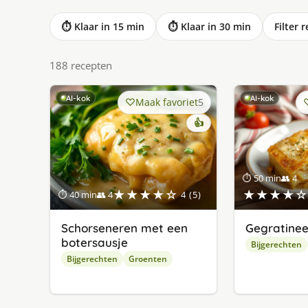
⏱ Klaar in 15 min
⏱ Klaar in 30 min
Filter 
188 recepten
AI-kok
AI-kok
Maak favoriet
5
👍
⏱ 50 min
👥 4
★★★★☆
★★★★☆
⏱ 40 min
👥 4
4 (5)
Schorseneren met een
Gegratinee
botersausje
Bijgerechten
Bijgerechten
Groenten