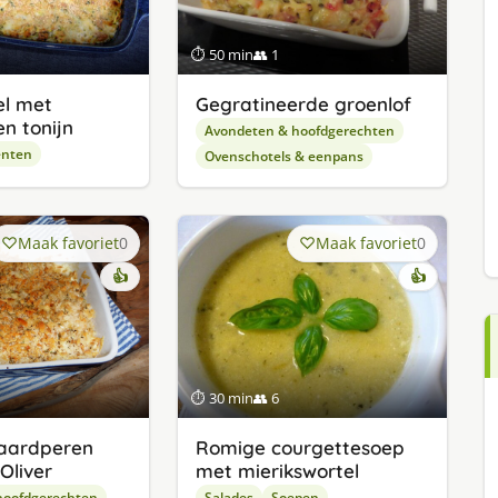
⏱ 50 min
👥 1
el met
Gegratineerde groenlof
n tonijn
Avondeten & hoofdgerechten
enten
Ovenschotels & eenpans
Maak favoriet
0
Maak favoriet
0
👍
👍
⏱ 30 min
👥 6
aardperen
Romige courgettesoep
Oliver
met mierikswortel
hoofdgerechten
Salades
Soepen