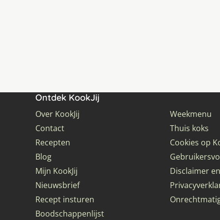
Ontdek KookJij
Over KookJij
Weekmenu
Contact
Thuis koks
Recepten
Cookies op Ko
Blog
Gebruikersv
Mijn KookJij
Disclaimer en
Nieuwsbrief
Privacyverkla
Recept insturen
Onrechtmati
Boodschappenlijst