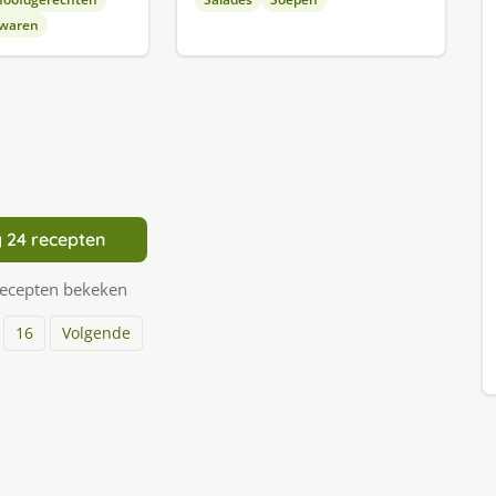
waren
 24 recepten
recepten bekeken
16
Volgende