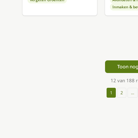
Inmaken & be
Toon nog
12 van 188 
1
2
…