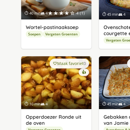
★★★★☆
⏱ 40 min
👥 4
4 (1)
⏱ 45 min
👥 4
Wortel-pastinaaksoep
Ovenschot
courgette e
Soepen
Vergeten Groenten
Vergeten Gro
Maak favoriet
0
👍
⏱ 10 min
👥 4
⏱ 45 min
👥 4
Opperdoezer Ronde uit
Gebakken 
de oven
van Jamie 
Vergeten Groenten
Avondeten & 