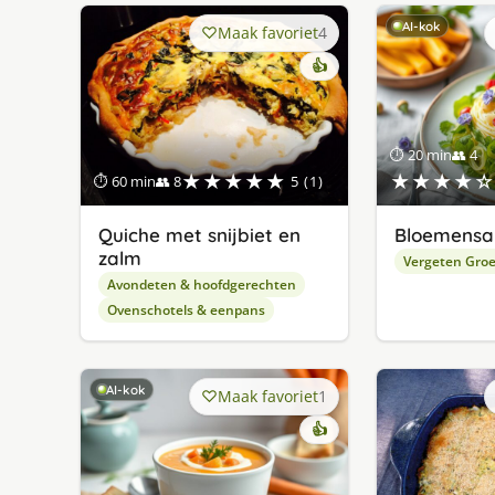
AI-kok
Maak favoriet
4
👍
⏱ 20 min
👥 4
★★★★★
★★★★☆
⏱ 60 min
👥 8
5 (1)
Quiche met snijbiet en
Bloemensa
zalm
Vergeten Gro
Avondeten & hoofdgerechten
Ovenschotels & eenpans
AI-kok
Maak favoriet
1
👍