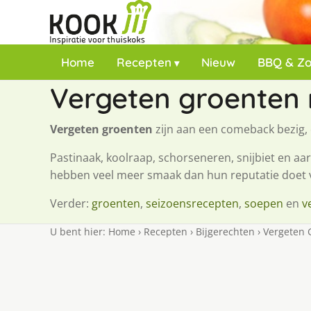
Home
Recepten
Nieuw
BBQ & Z
Vergeten groenten 
Vergeten groenten
zijn aan een comeback bezig,
Pastinaak, koolraap, schorseneren, snijbiet en a
hebben veel meer smaak dan hun reputatie doet
Verder:
groenten
,
seizoensrecepten
,
soepen
en
v
U bent hier:
Home
›
Recepten
›
Bijgerechten
›
Vergeten 