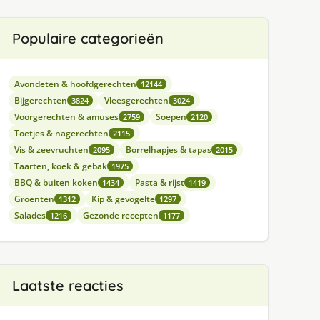
Populaire categorieën
Avondeten & hoofdgerechten
12144
Bijgerechten
Vleesgerechten
3824
3024
Voorgerechten & amuses
Soepen
2759
2120
Toetjes & nagerechten
2115
Vis & zeevruchten
Borrelhapjes & tapas
2095
2015
Taarten, koek & gebak
1975
BBQ & buiten koken
Pasta & rijst
1434
1419
Groenten
Kip & gevogelte
1312
1297
Salades
Gezonde recepten
1216
1177
Laatste reacties