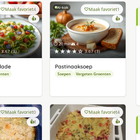
AI-kok
Maak favoriet
4
Maak favoriet
1
👍
👍
⏱ 20 min
👥 4
★★★★☆
3.67 (3)
3.67 (3)
lade
Pastinaaksoep
enten
Soepen
Vergeten Groenten
Maak favoriet
0
Maak favoriet
4
keer
👍
👍
1
lekker
gevonden