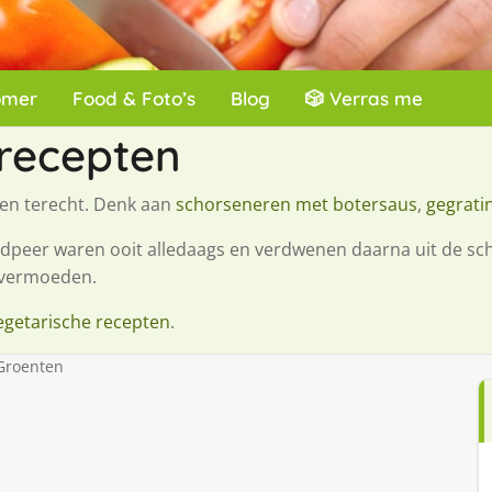
omer
Food & Foto’s
Blog
🎲 Verras me
recepten
 en terecht. Denk aan
schorseneren met botersaus
,
gegrati
ardpeer waren ooit alledaags en verdwenen daarna uit de s
 vermoeden.
egetarische recepten
.
Groenten