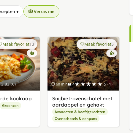
recepten
▾
🎲 Verras me
Maak favoriet
13
Maak favoriet
5
👍
👍
★★★★★
3.83 (6)
⏱ 60 min
👥 4
5 (1)
rde koolraap
Snijbiet-ovenschotel met
aardappel en gehakt
Groenten
Avondeten & hoofdgerechten
Ovenschotels & eenpans