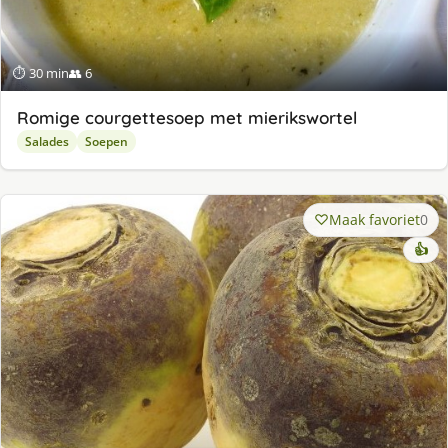
⏱ 30 min
👥 6
Romige courgettesoep met mierikswortel
Salades
Soepen
Maak favoriet
0
👍