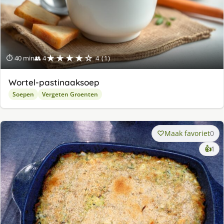
★★★★☆
⏱ 40 min
👥 4
4 (1)
Wortel-pastinaaksoep
Soepen
Vergeten Groenten
Maak favoriet
0
ke
👍
1
lek
ge