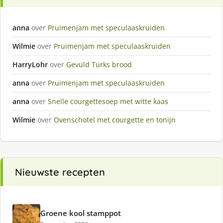
anna
over
Pruimenjam met speculaaskruiden
Wilmie
over
Pruimenjam met speculaaskruiden
HarryLohr
over
Gevuld Turks brood
anna
over
Pruimenjam met speculaaskruiden
anna
over
Snelle courgettesoep met witte kaas
Wilmie
over
Ovenschotel met courgette en tonijn
Nieuwste recepten
Groene kool stamppot