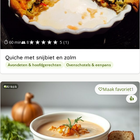
★★★★★
⏱ 60 min
👥 8
5 (1)
Quiche met snijbiet en zalm
Avondeten & hoofdgerechten
Ovenschotels & eenpans
AI-kok
Maak favoriet
1
👍