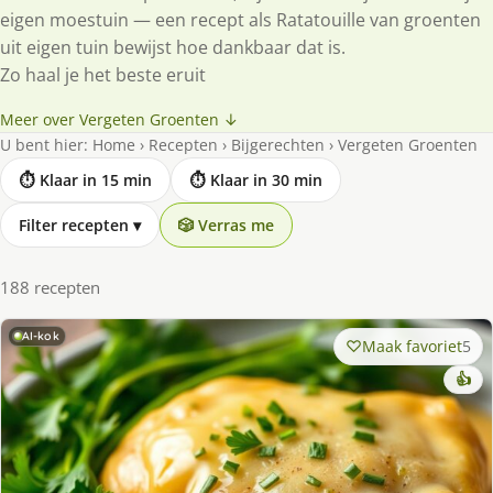
eigen moestuin — een recept als Ratatouille van groenten
uit eigen tuin bewijst hoe dankbaar dat is.
Zo haal je het beste eruit
Meer over Vergeten Groenten ↓
U bent hier:
Home
›
Recepten
›
Bijgerechten
›
Vergeten Groenten
⏱ Klaar in 15 min
⏱ Klaar in 30 min
Filter recepten
▾
🎲 Verras me
188 recepten
AI-kok
Maak favoriet
5
👍