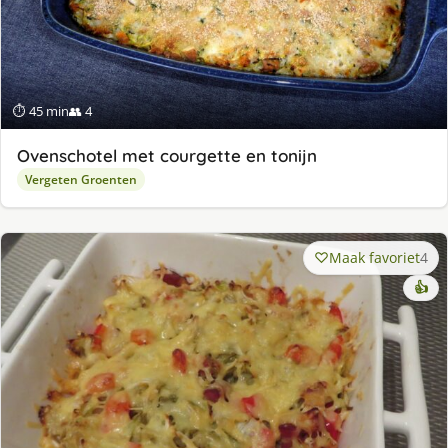
⏱ 45 min
👥 4
Ovenschotel met courgette en tonijn
Vergeten Groenten
Maak favoriet
4
👍