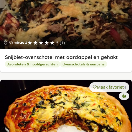
★★★★★
⏱ 60 min
👥 4
5 (1)
Snijbiet-ovenschotel met aardappel en gehakt
Avondeten & hoofdgerechten
Ovenschotels & eenpans
Maak favoriet
4
👍