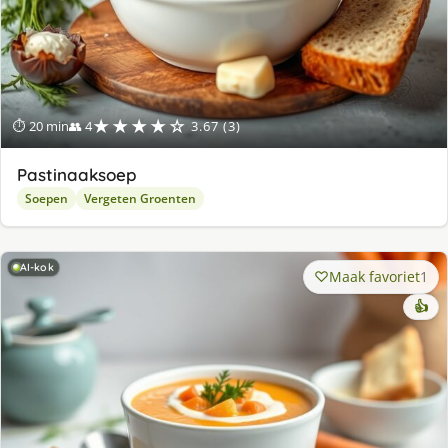
★★★★☆
⏱ 20 min
👥 4
3.67 (3)
Pastinaaksoep
Soepen
Vergeten Groenten
AI-kok
Maak favoriet
1
👍