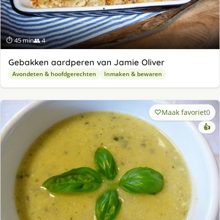
⏱ 45 min
👥 4
Gebakken aardperen van Jamie Oliver
Avondeten & hoofdgerechten
Inmaken & bewaren
Maak favoriet
0
👍