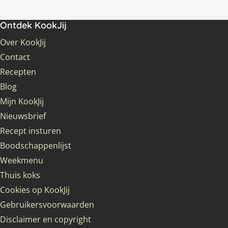
Ontdek KookJij
Over KookJij
Contact
Recepten
Blog
Mijn KookJij
Nieuwsbrief
Recept insturen
Boodschappenlijst
Weekmenu
Thuis koks
Cookies op KookJij
Gebruikersvoorwaarden
Disclaimer en copyright