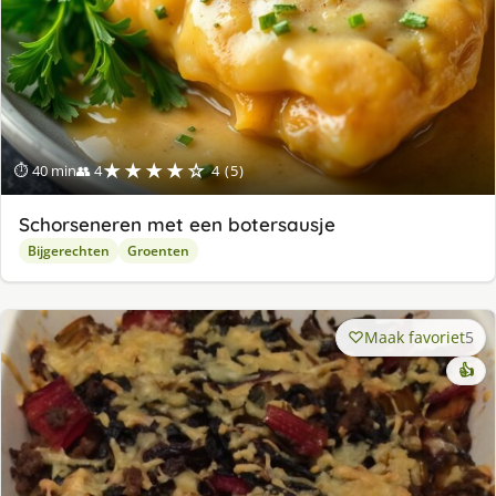
★★★★☆
⏱ 40 min
👥 4
4 (5)
Schorseneren met een botersausje
Bijgerechten
Groenten
Maak favoriet
5
👍