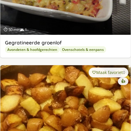
⏱ 50 min
👥 1
Gegratineerde groenlof
Avondeten & hoofdgerechten
Ovenschotels & eenpans
Maak favoriet
0
👍