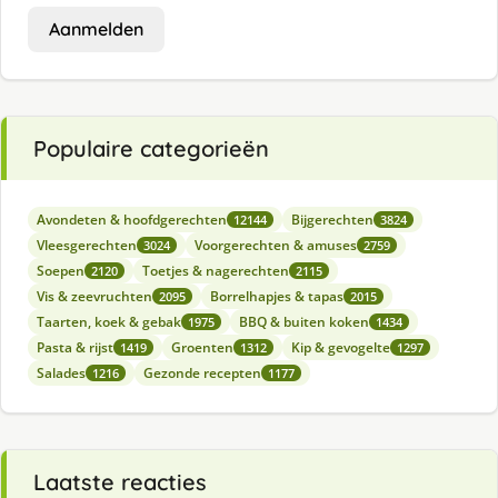
Aanmelden
Populaire categorieën
Avondeten & hoofdgerechten
Bijgerechten
12144
3824
Vleesgerechten
Voorgerechten & amuses
3024
2759
Soepen
Toetjes & nagerechten
2120
2115
Vis & zeevruchten
Borrelhapjes & tapas
2095
2015
Taarten, koek & gebak
BBQ & buiten koken
1975
1434
Pasta & rijst
Groenten
Kip & gevogelte
1419
1312
1297
Salades
Gezonde recepten
1216
1177
Laatste reacties