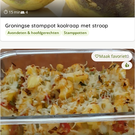
⏱ 15 min
👥 4
Groningse stamppot koolraap met stroop
Avondeten & hoofdgerechten
Stamppotten
Maak favoriet
0
👍