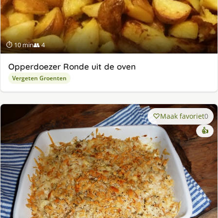
⏱ 10 min
👥 4
Opperdoezer Ronde uit de oven
Vergeten Groenten
Maak favoriet
0
👍