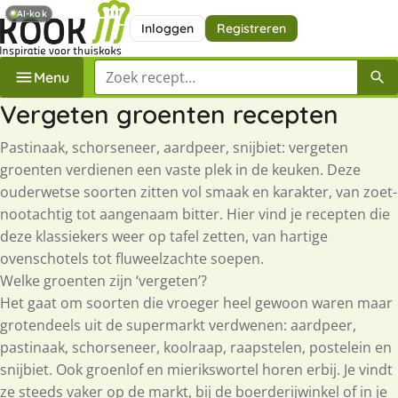
AI-kok
Inloggen
Registreren
Zoek een recept
Menu
Vergeten groenten recepten
Pastinaak, schorseneer, aardpeer, snijbiet: vergeten
groenten verdienen een vaste plek in de keuken. Deze
ouderwetse soorten zitten vol smaak en karakter, van zoet-
nootachtig tot aangenaam bitter. Hier vind je recepten die
deze klassiekers weer op tafel zetten, van hartige
ovenschotels tot fluweelzachte soepen.
Welke groenten zijn ‘vergeten’?
Het gaat om soorten die vroeger heel gewoon waren maar
grotendeels uit de supermarkt verdwenen: aardpeer,
pastinaak, schorseneer, koolraap, raapstelen, postelein en
snijbiet. Ook groenlof en mierikswortel horen erbij. Je vindt
ze steeds vaker op de markt, bij de boerderijwinkel of in je