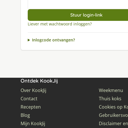
Stuur login-link
Liever met wachtwoord inloggen?
Inlogcode ontvangen?
Ontdek KookJij
Over KookJij
Weekmenu
Contact
Thuis koks
Recepten
Cookies op Ko
Blog
Gebruikersv
Mijn KookJij
Disclaimer en