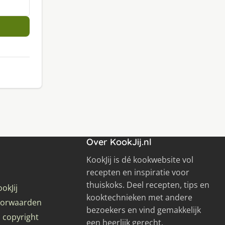
Over KookJij.nl
KookJij is dé kookwebsite vol
recepten en inspiratie voor
thuiskoks. Deel recepten, tips en
okJij
kooktechnieken met andere
oorwaarden
bezoekers en vind gemakkelijk
 copyright
een heerlijk gerecht.