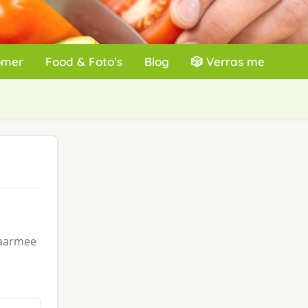
omer
Food & Foto’s
Blog
🎲 Verras me
waarmee