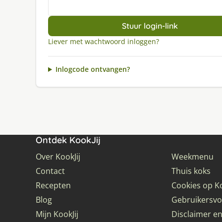
Stuur login-link
Liever met wachtwoord inloggen?
Inlogcode ontvangen?
Ontdek KookJij
Over KookJij
Weekmenu
Contact
Thuis koks
Recepten
Cookies op Ko
Blog
Gebruikersv
Mijn KookJij
Disclaimer en