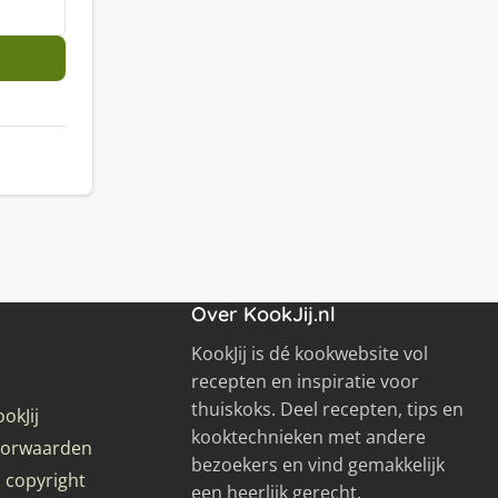
Over KookJij.nl
KookJij is dé kookwebsite vol
recepten en inspiratie voor
thuiskoks. Deel recepten, tips en
okJij
kooktechnieken met andere
oorwaarden
bezoekers en vind gemakkelijk
 copyright
een heerlijk gerecht.