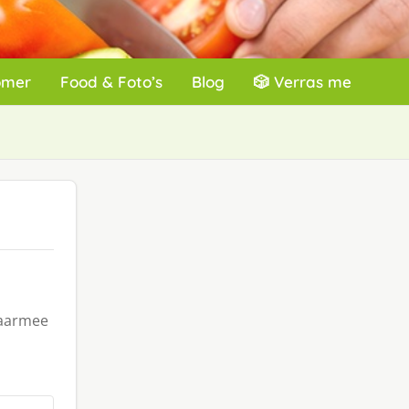
omer
Food & Foto’s
Blog
🎲 Verras me
waarmee