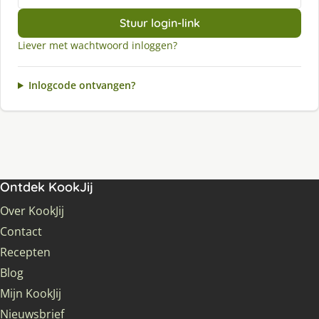
Stuur login-link
Liever met wachtwoord inloggen?
Inlogcode ontvangen?
Ontdek KookJij
Over KookJij
Contact
Recepten
Blog
Mijn KookJij
Nieuwsbrief