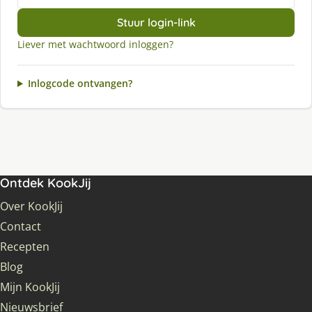
Stuur login-link
Liever met wachtwoord inloggen?
Inlogcode ontvangen?
Ontdek KookJij
Over KookJij
Contact
Recepten
Blog
Mijn KookJij
Nieuwsbrief