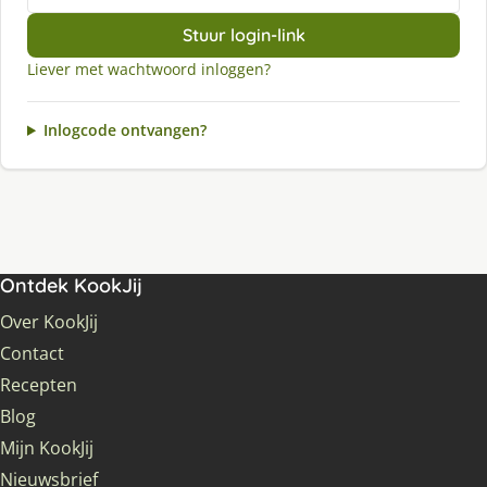
Stuur login-link
Liever met wachtwoord inloggen?
Inlogcode ontvangen?
Ontdek KookJij
Over KookJij
Contact
Recepten
Blog
Mijn KookJij
Nieuwsbrief