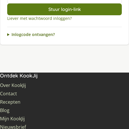
Stuur login-link
Liever met wachtwoord inloggen?
Inlogcode ontvangen?
Ontdek KookJij
Over KookJij
Contact
Recepten
Blog
Mijn KookJij
Nieuwsbrief