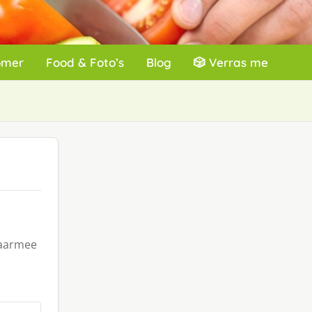
omer
Food & Foto’s
Blog
🎲 Verras me
waarmee