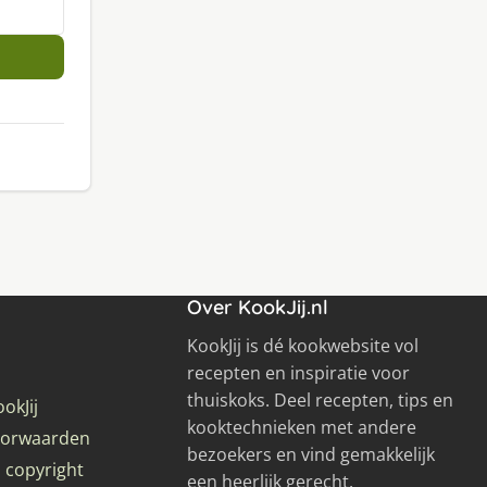
Over KookJij.nl
KookJij is dé kookwebsite vol
recepten en inspiratie voor
thuiskoks. Deel recepten, tips en
okJij
kooktechnieken met andere
oorwaarden
bezoekers en vind gemakkelijk
 copyright
een heerlijk gerecht.