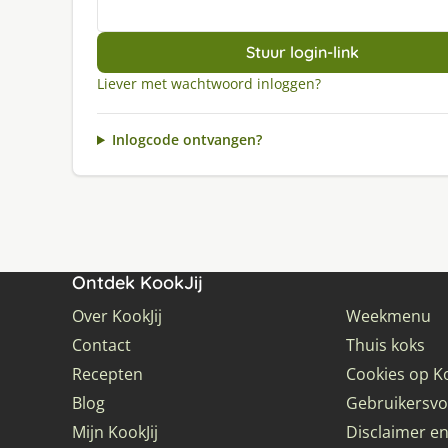
Stuur login-link
Liever met wachtwoord inloggen?
Inlogcode ontvangen?
Ontdek KookJij
Over KookJij
Weekmenu
Contact
Thuis koks
Recepten
Cookies op Ko
Blog
Gebruikersv
Mijn KookJij
Disclaimer en