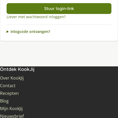
Stuur login-link
Liever met wachtwoord inloggen?
Inlogcode ontvangen?
Ontdek KookJij
Over KookJij
Contact
Recepten
Blog
Mijn KookJij
Nieuwsbrief