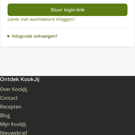
Stuur login-link
Liever met wachtwoord inloggen?
Inlogcode ontvangen?
Ontdek KookJij
Over KookJij
Contact
Recepten
Blog
Mijn KookJij
Nieuwsbrief