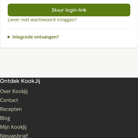
Stuur login-link
Liever met wachtwoord inloggen?
Inlogcode ontvangen?
Ontdek KookJij
Over KookJij
Contact
Recepten
Blog
Mijn KookJij
Nieuwsbrief