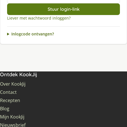
Stuur login-link
Liever met wachtwoord inloggen?
Inlogcode ontvangen?
Ontdek KookJij
Over KookJij
Contact
Recepten
Blog
Mijn KookJij
Nieuwsbrief