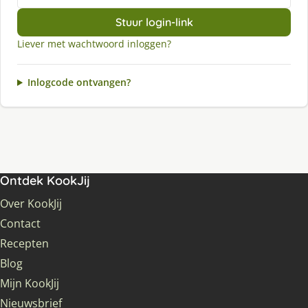
Stuur login-link
Liever met wachtwoord inloggen?
Inlogcode ontvangen?
Ontdek KookJij
Over KookJij
Contact
Recepten
Blog
Mijn KookJij
Nieuwsbrief